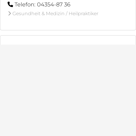
Telefon: 04354-87 36
Gesundheit & Medizin / Heilpraktiker
Paar- und Familientherapie
Dorfstr. 9
24354 Bohnert
Telefon: 04355-999 638
Gesundheit & Medizin / Therapeuten
Psychologische Psychotherapeutin
Schleiblick 4
24354 Kosel