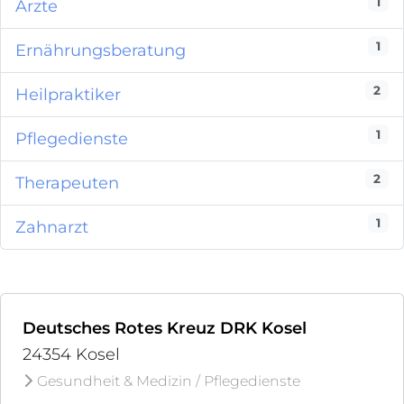
1
Ärzte
1
Ernährungsberatung
2
Heilpraktiker
1
Pflegedienste
2
Therapeuten
1
Zahnarzt
Deutsches Rotes Kreuz DRK Kosel
24354 Kosel
Gesundheit & Medizin / Pflegedienste