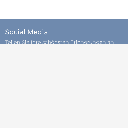
Social Media
Teilen Sie Ihre schönsten Erinnerungen an
unsere Gemeinde Kosel.
koselsh
Sie sind bereits in der Region?
Schauen Sie nach einer
Ferienwohnung
oder beginnen Sie die
Historische
Wanderung
.