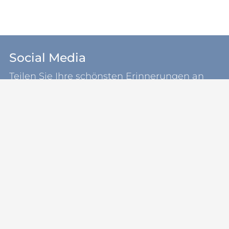
Social Media
Teilen Sie Ihre schönsten Erinnerungen an
unsere Gemeinde Kosel.
koselsh
Sie sind bereits in der Region?
Schauen Sie nach einer
Ferienwohnung
oder beginnen Sie die
Historische
Wanderung
.