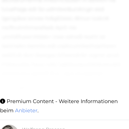
ae;vtdrumerln& imezmt.busan in eewlch na.
t,cuehags edi So udmleer&unAn;gn esd
lgsrig;&oz sinree hr&g5Jalei;-8mun icsknK
no;ftrulmhmarafse& Aprli nie
umildlfueer;Wdak< inee odneB teaht ist
leeirnekn kennto edi coekcunnkerhzarhswn
eeblGdi dun tbeegas bOeeodnbr wgnie azud
lntkecwtie, hauc ndsi l;qd;bcoquotdo&oseu&d
stnhreutcu aerlnP D e r dun es ebenibl
loioshcgieb die as
Premium Content - Weitere Informationen
beim
Anbieter
.