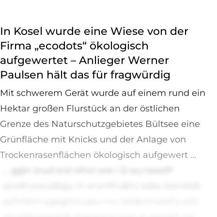
In Kosel wurde eine Wiese von der
Firma „ecodots“ ökologisch
aufgewertet – Anlieger Werner
Paulsen hält das für fragwürdig
Mit schwerem Gerät wurde auf einem rund ein
Hektar großen Flurstück an der östlichen
Grenze des Naturschutzgebietes Bültsee eine
Grünfläche mit Knicks und der Anlage von
Trockenrasenflächen ökologisch aufgewert ...
... ggln (nud erd nihct wie i D eu.neaslP
qrodn;wei,e&lgu ni erumfru&h;l adss iretnAeb
azPnfenl agegthrs,aeu rnu lah&nmuleF;c eiD