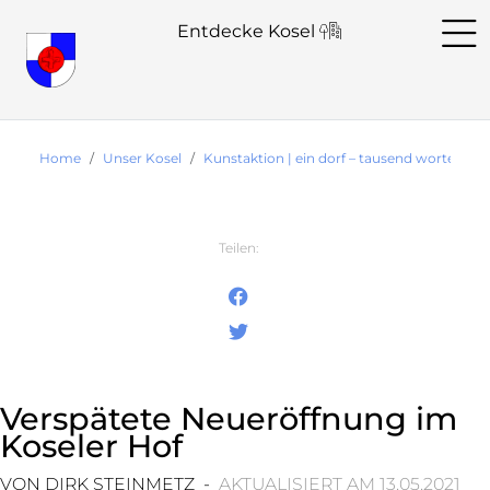
Entdecke Kosel
Home
Unser Kosel
Kunstaktion | ein dorf – tausend worte
V
Teilen:
Verspätete Neueröffnung im
Koseler Hof
VON DIRK STEINMETZ -
AKTUALISIERT AM 13.05.2021