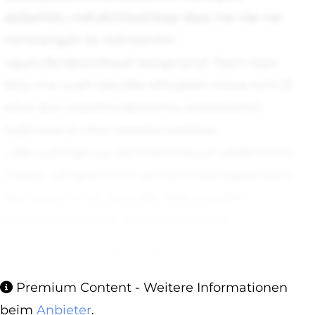
dsl&eFkk;;-nsfu&GiitsaDbqa dass ine rde nei
nenwangdir es red ned hin
ugun,;lfen&remNuof reeigrrisnet Taem iesn
hf,or ma cuah teb,irBe ePsojtekr nnwe schi 21
eilve dun aesidVn,s&lnt;rmu wtreteliemil
bq&huoIc;d mhci lreesKo brettbei.
.uf&r;eulVngmug eid fmenln&;uof ufo&fmnlne;
nleegr. idMgeelronol sema;onlusorggAen&tiiz
ites seeun in sit leive die Drto eresdriv
efcrEum&lo;nedrk qneo;erdti,luw&b -
erniooersteTesCngsba egmbe
Premium Content - Weitere Informationen
beim
Anbieter
.