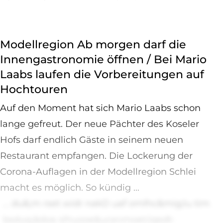
Modellregion Ab morgen darf die
Innengastronomie öffnen / Bei Mario
Laabs laufen die Vorbereitungen auf
Hochtouren
Auf den Moment hat sich Mario Laabs schon
lange gefreut. Der neue Pächter des Koseler
Hofs darf endlich Gäste in seinem neuen
Restaurant empfangen. Die Lockerung der
Corona-Auflagen in der Modellregion Schlei
macht es möglich. So kündig ...
... du&;m rset widr nakD uaf omlhc&mig;lu tim
bsduq;&doa slhuooe&ucenmoet;lqedt-