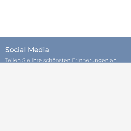
Social Media
Teilen Sie Ihre schönsten Erinnerungen an
unsere Gemeinde Kosel.
koselsh
Sie sind bereits in der Region?
Schauen Sie nach einer
Ferienwohnung