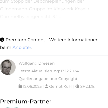
zum Stopp der Deponieplanungen der
Glindemann-Gruppe im Kieswerk Kosel /
Gammelby eingereicht. 3.1 ...
...
Premium Content - Weitere Informationen
beim
Anbieter
.
Wolfgang Dreesen
Letzte Aktualisierung: 13.12.2024
Quellenangabe und Copyright:
12.06.2025 |
Gernot Kühl |
SHZ.DE
Premium-Partner