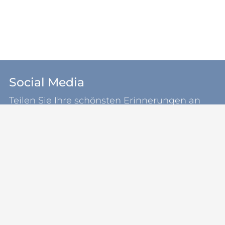
Social Media
Teilen Sie Ihre schönsten Erinnerungen an
unsere Gemeinde Kosel.
koselsh
Sie sind bereits in der Region?
Schauen Sie nach einer
Ferienwohnung