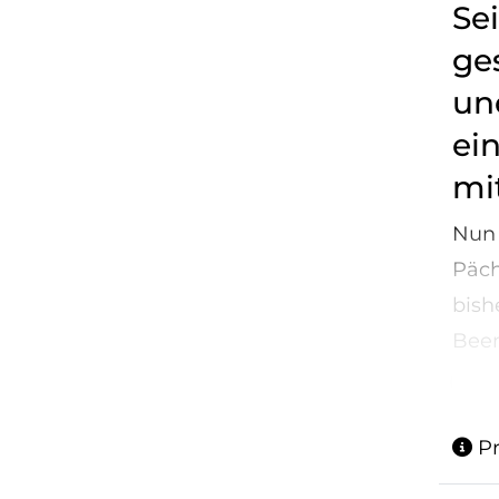
Se
ge
un
ei
mi
Nun 
Päch
bish
Been
...
Pr