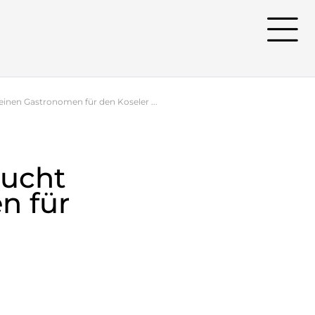
 einen Gastronomen für den Koseler ...
sucht
n für