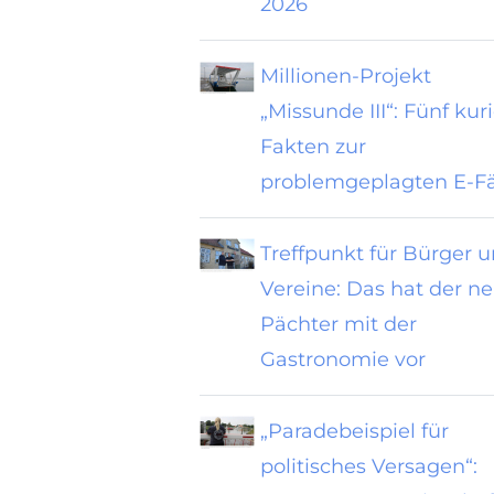
2026
Millionen-Projekt
„Missunde III“: Fünf kur
Fakten zur
problemgeplagten E-F
Treffpunkt für Bürger 
Vereine: Das hat der n
Pächter mit der
Gastronomie vor
„Paradebeispiel für
politisches Versagen“: