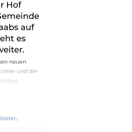
r Hof
 Gemeinde
aabs auf
eht es
eiter.
inen neuen
ntümer und der
zeitige
bieter
.