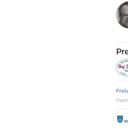
Pr
Frei
Haarm