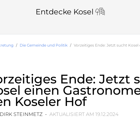
Entdecke Kosel
tretung
Die Gemeinde und Politik
Vorzeitiges Ende: Jetzt sucht Kosel
rzeitiges Ende: Jetzt 
osel einen Gastronome
en Koseler Hof
DIRK STEINMETZ -
AKTUALISIERT AM 19.12.2024