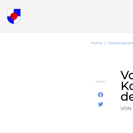
Home
Gemeindever
Vo
K
Teilen:
d
VON 