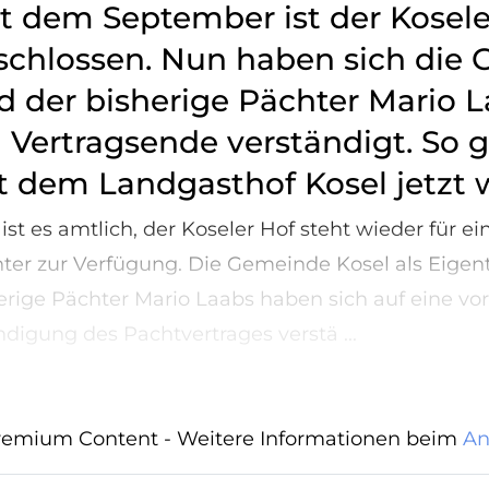
it dem September ist der Kosele
schlossen. Nun haben sich die
d der bisherige Pächter Mario L
n Vertragsende verständigt. So g
t dem Landgasthof Kosel jetzt w
ist es amtlich, der Koseler Hof steht wieder für e
ter zur Verfügung. Die Gemeinde Kosel als Eige
erige Pächter Mario Laabs haben sich auf eine vor
digung des Pachtvertrages verstä ...
emium Content - Weitere Informationen beim
An