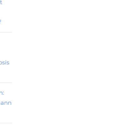
t
f
sis
n:
mann