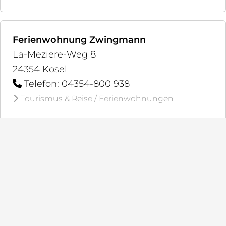
Ferienwohnung Zwingmann
La-Meziere-Weg 8
24354 Kosel
Telefon: 04354-800 938
Tourismus & Reise / Ferienwohnungen
Ferienwohnungen - Landhaus Schlei
Kaiserstrasse 13
24354 Bohnert
Telefon: 04355-999 775
Tourismus & Reise / Ferienwohnungen