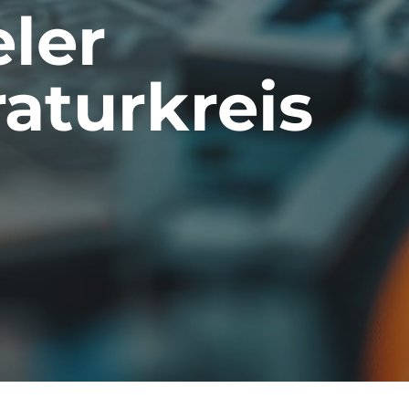
ler
raturkreis