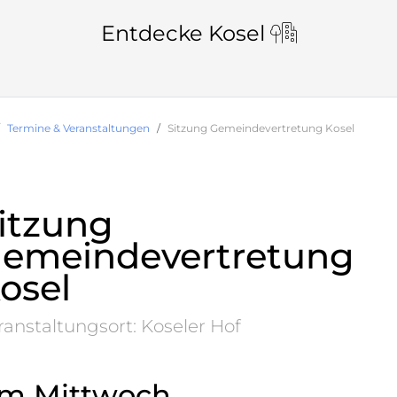
Entdecke Kosel
Termine & Veranstaltungen
Sitzung Gemeindevertretung Kosel
itzung
emeindevertretung
osel
ranstaltungsort: Koseler Hof
m Mittwoch