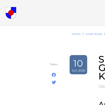
Home
Unser Kosel
S
10
G
Teilen:
Jun, 2026
K
Ve
A