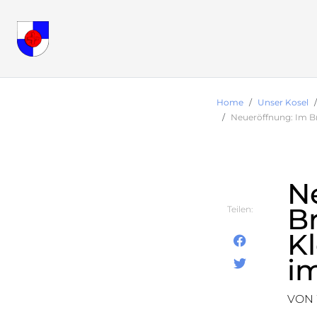
Home
Unser Kosel
Neueröffnung: Im Br
N
B
Teilen:
Kl
i
VON