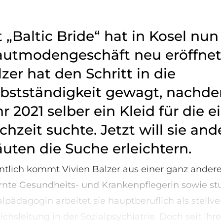
 „Baltic Bride“ hat in Kosel nun
autmodengeschäft neu eröffnet.
zer hat den Schritt in die
lbstständigkeit gewagt, nachde
r 2021 selber ein Kleid für die 
hzeit suchte. Jetzt will sie an
äuten die Suche erleichtern.
ntlich kommt Vivien Balzer aus einer ganz andere
rnte Gesundheits- und Krankenpflegerin sowie st
alpädagogin arbeitet sie hauptberuflich als stellv
chsleitung in der Sozialpsychiatrie. Doch seit ihrer 