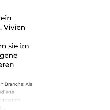
 ein
 Vivien
m sie im
eigene
deren
n Branche: Als
udierte
ertretende
...