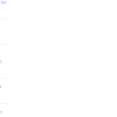
ist
p
r
r