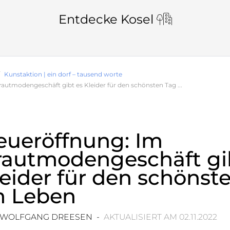
Entdecke Kosel
Kunstaktion | ein dorf – tausend worte
autmodengeschäft gibt es Kleider für den schönsten Tag ...
eueröffnung: Im
rautmodengeschäft gi
eider für den schönst
m Leben
 WOLFGANG DREESEN -
AKTUALISIERT AM 02.11.2022