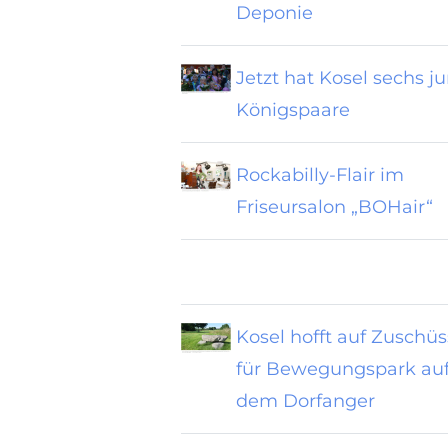
Deponie
Jetzt hat Kosel sechs j
Königspaare
Rockabilly-Flair im
Friseursalon „BOHair“
Kosel hofft auf Zuschü
für Bewegungspark au
dem Dorfanger