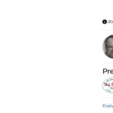
...
Pr
Pr
Frei