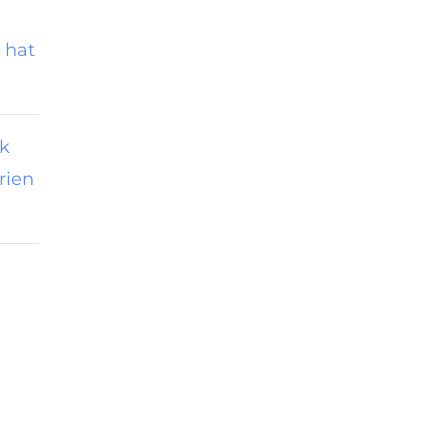
 hat
ik
rien