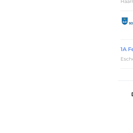
Haarm
1A 
Esche