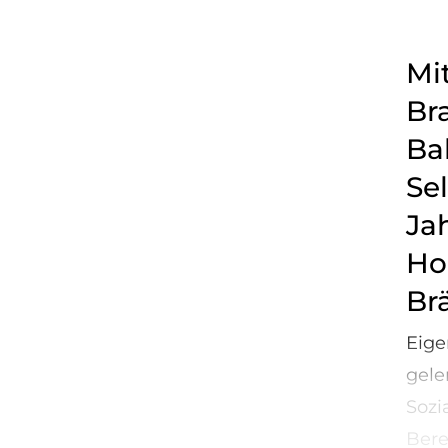
Mit
Br
Bal
Se
Jah
Hoc
Br
Eige
gele
Sozi
Berei